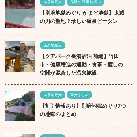
温泉地観光
鬼滅の刃 聖地巡礼
【別府地獄めぐり かまど地獄】鬼滅
の刃の聖地？珍しい温泉ピータン
温泉地観光
【クアパーク長湯宿泊 前編】竹田
市・健康増進の運動・食事・癒しの
空間が混合した温泉施設
温泉地観光
観光まとめ
【割引情報あり】別府地獄めぐり7つ
の地獄のまとめ