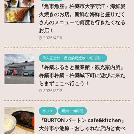
『魚市魚座』杵築市大字守江・海鮮炭
火焼きのお店。新鮮な海鮮と盛りだく
さんのメニューで何度も行きたくなる
お店！
2026/4/19
偉人記念館・歴史的建造物・城（跡）
『杵築ふるさと産業館・観光案内所』
杵築市杵築・杵築城下町に遊びに来た
らまずここへ行こう！
2026/3/12
カフェ
焼肉・肉料理
『BURTON バートン cafe&kitchen』
大分市小池原・おしゃれな店内と食べ