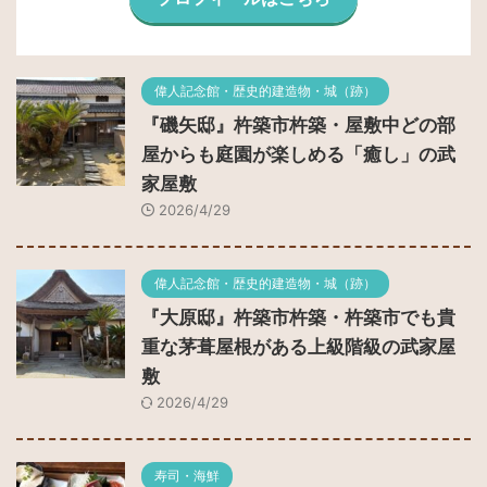
偉人記念館・歴史的建造物・城（跡）
『磯矢邸』杵築市杵築・屋敷中どの部
屋からも庭園が楽しめる「癒し」の武
家屋敷
2026/4/29
偉人記念館・歴史的建造物・城（跡）
『大原邸』杵築市杵築・杵築市でも貴
重な茅葺屋根がある上級階級の武家屋
敷
2026/4/29
寿司・海鮮