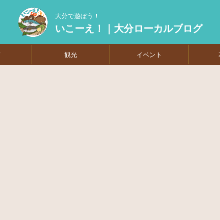
大分で遊ぼう！
いこーえ！｜大分ローカルブログ
メ
観光
イベント