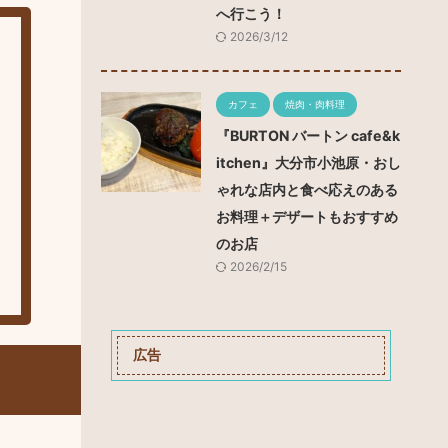
へ行こう！
2026/3/12
カフェ
焼肉・肉料理
『BURTON バートン cafe&k
itchen』大分市小池原・おし
ゃれな店内と食べ応えのある
お料理＋デザートもおすすめ
のお店
2026/2/15
広告