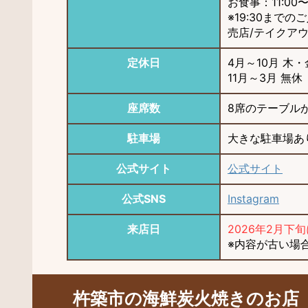
お食事：11:00〜2
※19:30までの
売店/テイクアウト
定休日
4月～10月 木
11月～3月 無
座席数
8席のテーブル
駐車場
大きな駐車場あ
公式サイト
公式サイト
公式SNS
Instagram
来店日
2026年2月下
※内容が古い場
杵築市の海鮮炭火焼きのお店