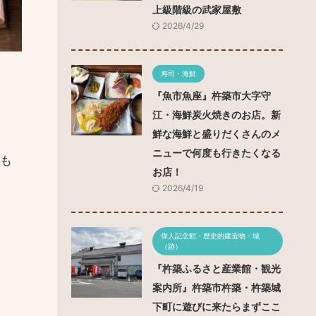
上級階級の武家屋敷
2026/4/29
寿司・海鮮
『魚市魚座』杵築市大字守
江・海鮮炭火焼きのお店。新
鮮な海鮮と盛りだくさんのメ
ニューで何度も行きたくなる
も
お店！
2026/4/19
偉人記念館・歴史的建造物・城
（跡）
『杵築ふるさと産業館・観光
案内所』杵築市杵築・杵築城
下町に遊びに来たらまずここ