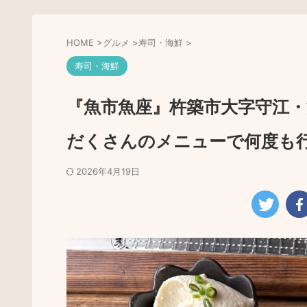
HOME
>
グルメ
>
寿司・海鮮
>
寿司・海鮮
『魚市魚座』杵築市大字守江
だくさんのメニューで何度も
2026年4月19日