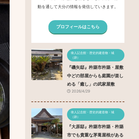
動を通して大分の情報を発信していきます。
プロフィールはこちら
偉人記念館・歴史的建造物・城
（跡）
『磯矢邸』杵築市杵築・屋敷
中どの部屋からも庭園が楽し
める「癒し」の武家屋敷
2026/4/29
偉人記念館・歴史的建造物・城
（跡）
『大原邸』杵築市杵築・杵築
市でも貴重な茅葺屋根がある