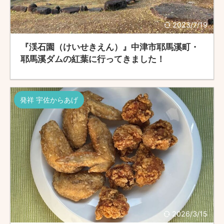
2023/7/19
『渓石園（けいせきえん）』中津市耶馬溪町・
耶馬溪ダムの紅葉に行ってきました！
発祥 宇佐からあげ
2026/3/15