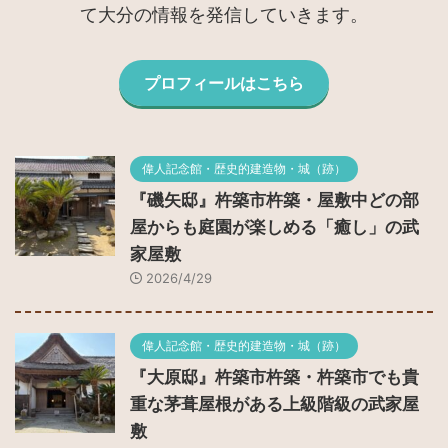
て大分の情報を発信していきます。
プロフィールはこちら
偉人記念館・歴史的建造物・城（跡）
『磯矢邸』杵築市杵築・屋敷中どの部
屋からも庭園が楽しめる「癒し」の武
家屋敷
2026/4/29
偉人記念館・歴史的建造物・城（跡）
『大原邸』杵築市杵築・杵築市でも貴
重な茅葺屋根がある上級階級の武家屋
敷