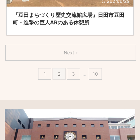
2024/6/29
『豆田まちづくり歴史交流館広場』日田市豆田
町・進撃の巨人ARのある休憩所
Next »
1
2
3
…
10