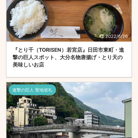
2022/6/26
『とり千（TORISEN）若宮店』日田市東町・進
撃の巨人スポット、大分名物唐揚げ・とり天の
美味しいお店
進撃の巨人 聖地巡礼