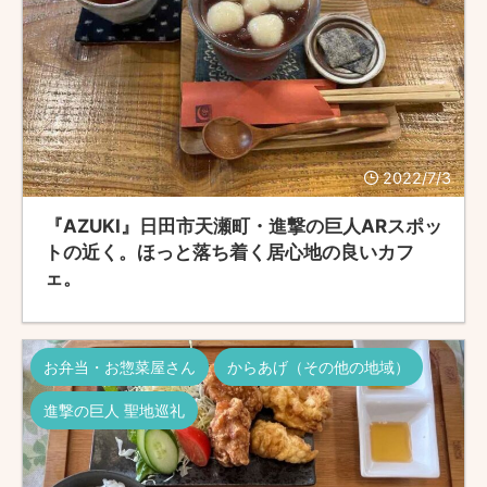
2022/7/3
『AZUKI』日田市天瀬町・進撃の巨人ARスポッ
トの近く。ほっと落ち着く居心地の良いカフ
ェ。
お弁当・お惣菜屋さん
からあげ（その他の地域）
進撃の巨人 聖地巡礼