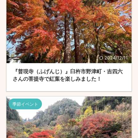
2024/12/11
『普現寺（ふげんじ）』臼杵市野津町・吉四六
さんの菩提寺で紅葉を楽しみました！
季節イベント