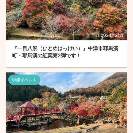
2024/12/11
『一目八景（ひとめはっけい）』中津市耶馬溪
町・耶馬溪の紅葉第2弾です！
季節イベント