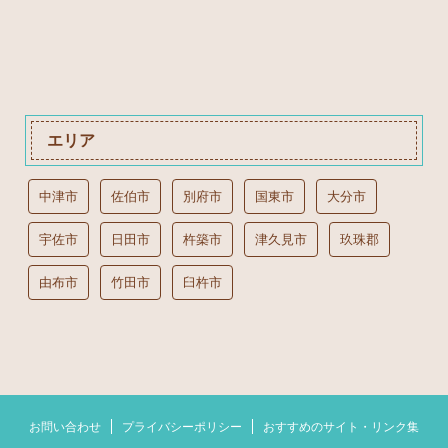
エリア
中津市
佐伯市
別府市
国東市
大分市
宇佐市
日田市
杵築市
津久見市
玖珠郡
由布市
竹田市
臼杵市
お問い合わせ
プライバシーポリシー
おすすめのサイト・リンク集