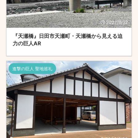
2022/6/12
『天瀬橋』日田市天瀬町・天瀬橋から見える迫
力の巨人AR
進撃の巨人 聖地巡礼