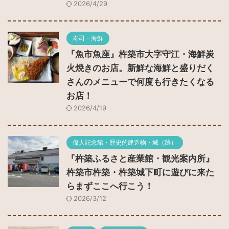
2026/4/29
寿司・海鮮
『魚市魚座』杵築市大字守江・海鮮炭
火焼きのお店。新鮮な海鮮と盛りだく
さんのメニューで何度も行きたくなる
お店！
2026/4/19
偉人記念館・歴史的建造物・城（跡）
『杵築ふるさと産業館・観光案内所』
杵築市杵築・杵築城下町に遊びに来た
らまずここへ行こう！
2026/3/12