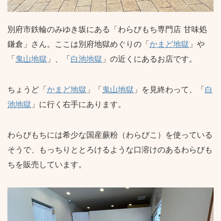
別府市鉄輪のみゆき坂にある「わらびもち専門店 甘味処
鎌倉」さん。ここは別府地獄めぐりの「
かまど地獄
」や
「
鬼山地獄
」、「
白池地獄
」の近くにあるお店です。
ちょうど「
かまど地獄
」「
鬼山地獄
」を見終わって、「
白
池地獄
」に行く右手にあります。
わらびもちには希少な国産蕨粉（わらびこ）を使っている
そうで、もっちりととろけるような口溶けのあるわらびも
ちを販売しています。