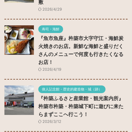
敷
2026/4/29
寿司・海鮮
『魚市魚座』杵築市大字守江・海鮮炭
火焼きのお店。新鮮な海鮮と盛りだく
さんのメニューで何度も行きたくなる
お店！
2026/4/19
偉人記念館・歴史的建造物・城（跡）
『杵築ふるさと産業館・観光案内所』
杵築市杵築・杵築城下町に遊びに来た
らまずここへ行こう！
2026/3/12