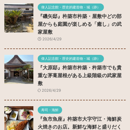
偉人記念館・歴史的建造物・城（跡）
『磯矢邸』杵築市杵築・屋敷中どの部
屋からも庭園が楽しめる「癒し」の武
家屋敷
2026/4/29
偉人記念館・歴史的建造物・城（跡）
『大原邸』杵築市杵築・杵築市でも貴
重な茅葺屋根がある上級階級の武家屋
敷
2026/4/29
寿司・海鮮
『魚市魚座』杵築市大字守江・海鮮炭
火焼きのお店。新鮮な海鮮と盛りだく