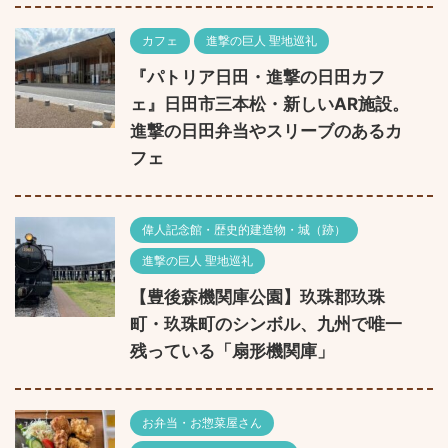
カフェ
進撃の巨人 聖地巡礼
『パトリア日田・進撃の日田カフ
ェ』日田市三本松・新しいAR施設。
進撃の日田弁当やスリーブのあるカ
フェ
偉人記念館・歴史的建造物・城（跡）
進撃の巨人 聖地巡礼
【豊後森機関庫公園】玖珠郡玖珠
町・玖珠町のシンボル、九州で唯一
残っている「扇形機関庫」
お弁当・お惣菜屋さん