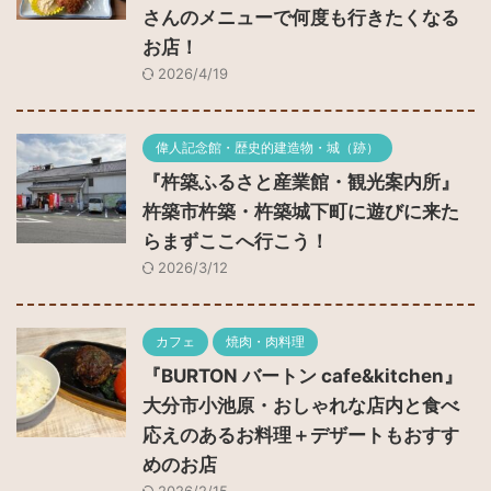
さんのメニューで何度も行きたくなる
お店！
2026/4/19
偉人記念館・歴史的建造物・城（跡）
『杵築ふるさと産業館・観光案内所』
杵築市杵築・杵築城下町に遊びに来た
らまずここへ行こう！
2026/3/12
カフェ
焼肉・肉料理
『BURTON バートン cafe&kitchen』
大分市小池原・おしゃれな店内と食べ
応えのあるお料理＋デザートもおすす
めのお店