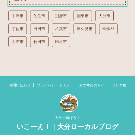
中津市
佐伯市
別府市
国東市
大分市
宇佐市
日田市
杵築市
津久見市
玖珠郡
由布市
竹田市
臼杵市
お問い合わせ
プライバシーポリシー
おすすめのサイト・リンク集
大分で遊ぼう！
いこーえ！｜大分ローカルブログ