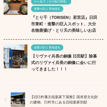
からあげ（その他の地域）
進撃の巨人 聖地巡礼
『とり千（TORISEN）若宮店』日田
市東町・進撃の巨人スポット、大分
名物唐揚げ・とり天の美味しいお店
進撃の巨人 聖地巡礼
【リヴァイ兵長の銅像 日田駅】除幕
式のリヴァイ兵長の銅像に会いに行
ってきました！！！
【旧臼杵藩主稲葉家下屋敷】国有形文化財
の建物、臼杵市にある旧稲葉家別邸