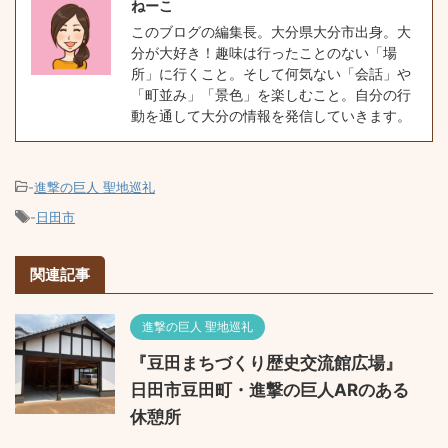
ねーこ
このブログの編集長。大分県大分市出身。大
分が大好き！趣味は行ったことのない「場
所」に行くこと。そして何気ない「会話」や
「町並み」「景色」を楽しむこと。自分の行
動を通して大分の情報を発信していきます。
-
進撃の巨人 聖地巡礼
-
日田市
関連記事
進撃の巨人 聖地巡礼
『豆田まちづくり歴史交流館広場』
日田市豆田町・進撃の巨人ARのある
休憩所