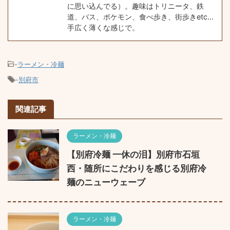
に思い込んでる）。趣味はトリニータ、鉄
道、バス、ポケモン、食べ歩き、街歩きetc…
手広く薄くな感じで。
-
ラーメン・冷麺
-
別府市
関連記事
ラーメン・冷麺
【別府冷麺 一休の泪】別府市石垣
西・随所にこだわりを感じる別府冷
麺のニューウェーブ
ラーメン・冷麺