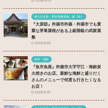
2026/4/29
偉人記念館・歴史的建造物・城（跡）
『大原邸』杵築市杵築・杵築市でも貴
重な茅葺屋根がある上級階級の武家屋
敷
2026/4/29
寿司・海鮮
『魚市魚座』杵築市大字守江・海鮮炭
火焼きのお店。新鮮な海鮮と盛りだく
さんのメニューで何度も行きたくなる
お店！
2026/4/19