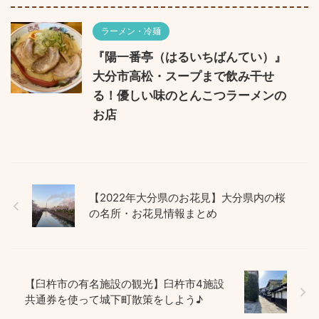
ラーメン・冷麺
『陽一番亭（はるいちばんてい）』
大分市高松・スープまで飲み干せ
る！優しい味のとんこつラーメンの
お店
【2022年大分県のお花見】大分県内の桜
の名所・お花見情報まとめ
【臼杵市の有名施設の観光】臼杵市4施設
共通券を使って城下町散策をしよう♪