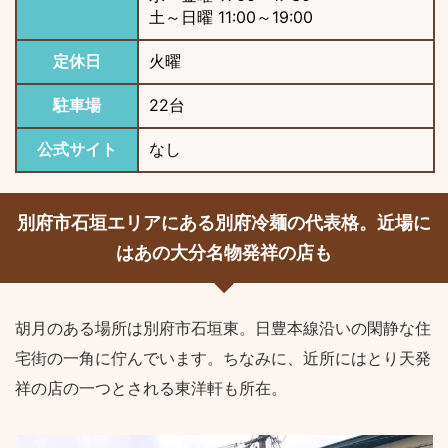
土～日曜 11:00～19:00
定休日
火曜
駐車場
22台
公式サイト
なし
別府市石垣エリアにある別府冷麺の代表格。近場に
はあの大分名物発祥の店も
胡月のある場所は別府市石垣東。日豊本線沿いの閑静な住
宅街の一角に佇んでいます。ちなみに、近所にはとり天発
祥の店の一つとされる東洋軒も所在。