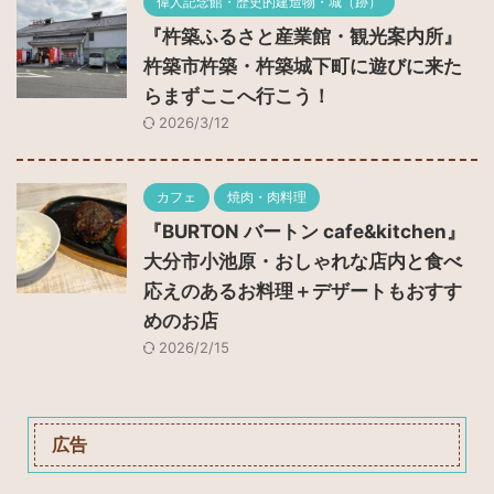
偉人記念館・歴史的建造物・城（跡）
『杵築ふるさと産業館・観光案内所』
杵築市杵築・杵築城下町に遊びに来た
らまずここへ行こう！
2026/3/12
カフェ
焼肉・肉料理
『BURTON バートン cafe&kitchen』
大分市小池原・おしゃれな店内と食べ
応えのあるお料理＋デザートもおすす
めのお店
2026/2/15
広告